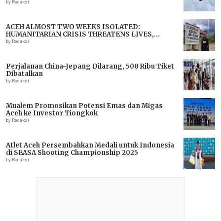
by Redaksi
ACEH ALMOST TWO WEEKS ISOLATED:
HUMANITARIAN CRISIS THREATENS LIVES,
IMMEDIATE ASSISTANCE URGENTLY NEEDED
by Redaksi
Perjalanan China-Jepang Dilarang, 500 Ribu Tiket
Dibatalkan
by Redaksi
Mualem Promosikan Potensi Emas dan Migas
Aceh ke Investor Tiongkok
by Redaksi
Atlet Aceh Persembahkan Medali untuk Indonesia
di SEASA Shooting Championship 2025
by Redaksi