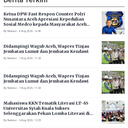
Ketua DPW Fast Respon Counter Polri
Nusantara Aceh Apresiasi Kepedulian
Sosial Medco kepada Masyarakat Aceh
Timur
By Redaksi . 8 Aug 2026 - 14:38
Didampingi Wagub Aceh, Wapres Tinjau
Jembatan Lumut dan Jembatan Kendawi
By Redaksi . 7 Aug 2026 - 11:34
Didampingi Wagub Aceh, Wapres Tinjau
Jembatan Lumut dan Jembatan Kendawi
By Redaksi . 7 Aug 2026 - 11:34
Mahasiswa KKN Tematik Literasi LT-65
Universitas Syiah Kuala Sukses
Selenggarakan Pekan Lomba Literasi di
Gampong Rhieng Blang
By Redaksi . 6 Aug 2026 - 12:25