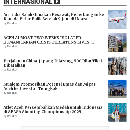
INTERNASIONAL
Air India Salah Gunakan Pesawat, Penerbangan ke
Kanada Putar Balik Setelah 9 Jam di Udara
by Redaksi
ACEH ALMOST TWO WEEKS ISOLATED:
HUMANITARIAN CRISIS THREATENS LIVES,
IMMEDIATE ASSISTANCE URGENTLY NEEDED
by Redaksi
Perjalanan China-Jepang Dilarang, 500 Ribu Tiket
Dibatalkan
by Redaksi
Mualem Promosikan Potensi Emas dan Migas
Aceh ke Investor Tiongkok
by Redaksi
Atlet Aceh Persembahkan Medali untuk Indonesia
di SEASA Shooting Championship 2025
by Redaksi