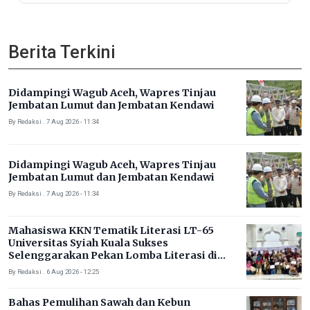
Berita Terkini
Didampingi Wagub Aceh, Wapres Tinjau
Jembatan Lumut dan Jembatan Kendawi
By Redaksi . 7 Aug 2026 - 11:34
Didampingi Wagub Aceh, Wapres Tinjau
Jembatan Lumut dan Jembatan Kendawi
By Redaksi . 7 Aug 2026 - 11:34
Mahasiswa KKN Tematik Literasi LT-65
Universitas Syiah Kuala Sukses
Selenggarakan Pekan Lomba Literasi di
Gampong Rhieng Blang
By Redaksi . 6 Aug 2026 - 12:25
Bahas Pemulihan Sawah dan Kebun