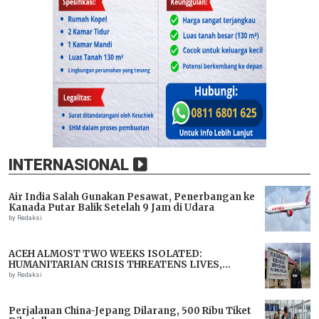
INTERNASIONAL
Air India Salah Gunakan Pesawat, Penerbangan ke
Kanada Putar Balik Setelah 9 Jam di Udara
by Redaksi
ACEH ALMOST TWO WEEKS ISOLATED:
HUMANITARIAN CRISIS THREATENS LIVES,
IMMEDIATE ASSISTANCE URGENTLY NEEDED
by Redaksi
Perjalanan China-Jepang Dilarang, 500 Ribu Tiket