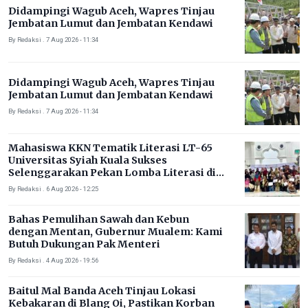
Didampingi Wagub Aceh, Wapres Tinjau
Jembatan Lumut dan Jembatan Kendawi
By Redaksi . 7 Aug 2026 - 11:34
Didampingi Wagub Aceh, Wapres Tinjau
Jembatan Lumut dan Jembatan Kendawi
By Redaksi . 7 Aug 2026 - 11:34
Mahasiswa KKN Tematik Literasi LT-65
Universitas Syiah Kuala Sukses
Selenggarakan Pekan Lomba Literasi di
Gampong Rhieng Blang
By Redaksi . 6 Aug 2026 - 12:25
Bahas Pemulihan Sawah dan Kebun
dengan Mentan, Gubernur Mualem: Kami
Butuh Dukungan Pak Menteri
By Redaksi . 4 Aug 2026 - 19:56
Baitul Mal Banda Aceh Tinjau Lokasi
Kebakaran di Blang Oi, Pastikan Korban