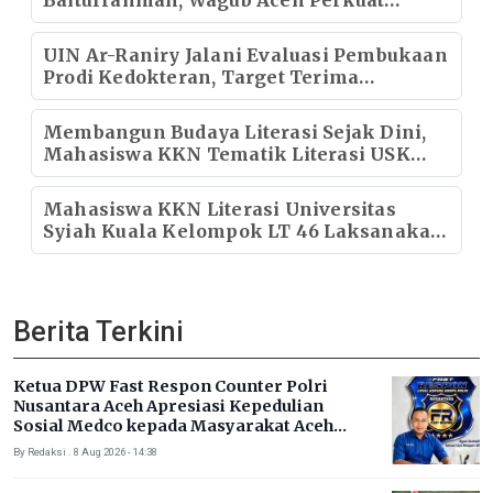
Baiturrahman, Wagub Aceh Perkuat
Sinergi dengan Ulama
UIN Ar-Raniry Jalani Evaluasi Pembukaan
Prodi Kedokteran, Target Terima
Mahasiswa Baru Tahun Ini
Membangun Budaya Literasi Sejak Dini,
Mahasiswa KKN Tematik Literasi USK
Gelar Membaca Nyaring di TKIT Cahaya
Insani
Mahasiswa KKN Literasi Universitas
Syiah Kuala Kelompok LT 46 Laksanakan
Program Membaca Nyaring bagi Anak-
Anak Desa
Berita Terkini
Ketua DPW Fast Respon Counter Polri
Nusantara Aceh Apresiasi Kepedulian
Sosial Medco kepada Masyarakat Aceh
Timur
By Redaksi . 8 Aug 2026 - 14:38