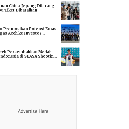
anan China-Jepang Dilarang,
bu Tiket Dibatalkan
i
m Promosikan Potensi Emas
gas Aceh ke Investor
kok
i
Aceh Persembahkan Medali
Indonesia di SEASA Shooting
ionship 2025
i
Advertise Here
Advertis