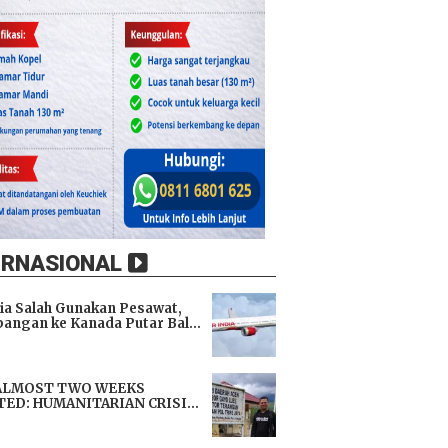
ERNASIONAL
dia Salah Gunakan Pesawat,
angan ke Kanada Putar Balik
h 9 Jam di Udara
i
ALMOST TWO WEEKS
TED: HUMANITARIAN CRISIS
TENS LIVES, IMMEDIATE
i
TANCE URGENTLY NEEDED