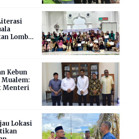
iterasi
uala
kan Lomba
ng Blang
an Kebun
 Mualem:
 Menteri
jau Lokasi
stikan
an