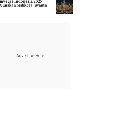
niverse Indonesia 2025
Gunakan Mahkota Jiwanta
i
Advertise Here
Advertis