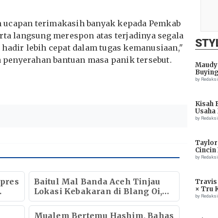
n ucapan terimakasih banyak kepada Pemkab
rta langsung merespon atas terjadinya segala
STY
 hadir lebih cepat dalam tugas kemanusiaan,"
la penyerahan bantuan masa panik tersebut.
Maudy 
Buying
by Redaks
Kisah 
Usaha 
by Redaks
Taylor
Cincin
by Redaks
pres
Baitul Mal Banda Aceh Tinjau
Travis
× Tru 
Lokasi Kebakaran di Blang Oi,
Eagle
by Redaks
Pastikan Korban Mendapat
Dukungan Kebutuhan Pokok
Mualem Bertemu Hashim, Bahas