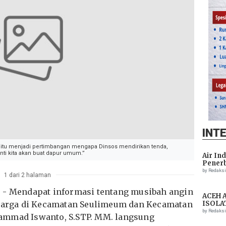
INT
 itu menjadi pertimbangan mengapa Dinsos mendirikan tenda,
ti kita akan buat dapur umum.”
Air In
Penerb
Setela
by Redaks
1 dari 2 halaman
 - Mendapat informasi tentang musibah angin
ACEH 
arga di Kecamatan Seulimeum dan Kecamatan
ISOLA
THREA
by Redaks
ammad Iswanto, S.STP. MM. langsung
ASSIS