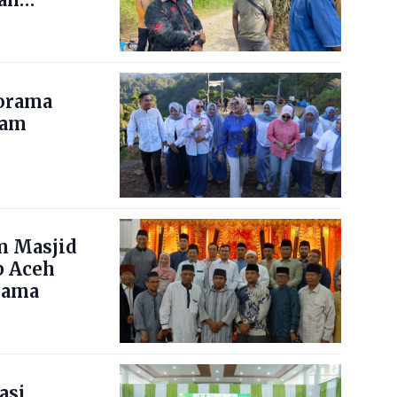
norama
nam
m Masjid
b Aceh
lama
asi