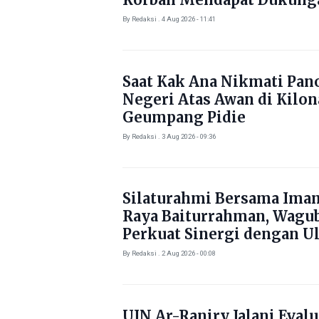
Kebutuhan Pokok
By Redaksi . 4 Aug 2026 - 11:41
Saat Kak Ana Nikmati Pa
Negeri Atas Awan di Kilo
Geumpang Pidie
By Redaksi . 3 Aug 2026 - 09:36
Silaturahmi Bersama Ima
Raya Baiturrahman, Wagu
Perkuat Sinergi dengan U
By Redaksi . 2 Aug 2026 - 00:08
UIN Ar-Raniry Jalani Evalu