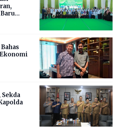
ran,
 Baru
 Bahas
 Ekonomi
 Sekda
Kapolda