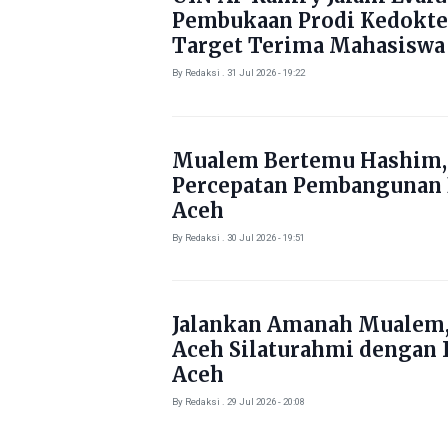
Pembukaan Prodi Kedokte
Target Terima Mahasiswa
Tahun Ini
By Redaksi . 31 Jul 2026 - 19:22
Mualem Bertemu Hashim,
Percepatan Pembangunan
Aceh
By Redaksi . 30 Jul 2026 - 19:51
Jalankan Amanah Mualem,
Aceh Silaturahmi dengan 
Aceh
By Redaksi . 29 Jul 2026 - 20:08