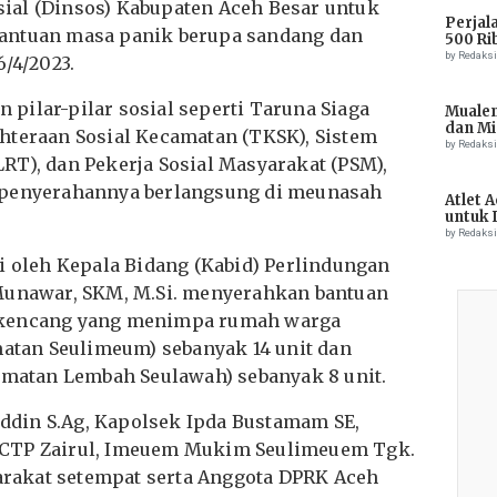
ial (Dinsos) Kabupaten Aceh Besar untuk
Perjal
antuan masa panik berupa sandang dan
500 Ri
by Redaks
6/4/2023.
pilar-pilar sosial seperti Taruna Siaga
Muale
dan Mi
hteraan Sosial Kecamatan (TKSK), Sistem
Tiong
by Redaks
RT), dan Pekerja Sosial Masyarakat (PSM),
 penyerahannya berlangsung di meunasah
Atlet 
untuk 
Champ
by Redaks
i oleh Kepala Bidang (Kabid) Perlindungan
 Munawar, SKM, M.Si. menyerahkan bantuan
 kencang yang menimpa rumah warga
an Seulimeum) ​​sebanyak 14 unit dan
atan Lembah Seulawah) sebanyak 8 unit.
ddin S.Ag, Kapolsek Ipda Bustamam SE,
n CTP Zairul, Imeuem Mukim Seulimeuem Tgk.
rakat setempat serta Anggota DPRK Aceh