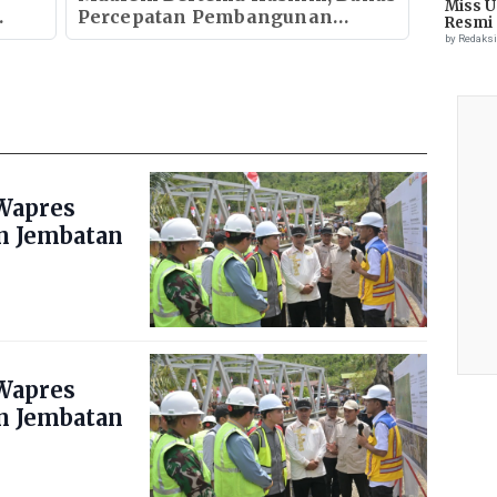
Miss U
Percepatan Pembangunan
Resmi 
Ekonomi Aceh
by Redaks
Wapres
n Jembatan
Wapres
n Jembatan