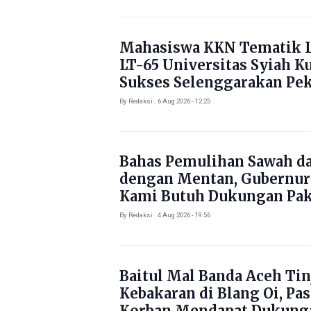
Mahasiswa KKN Tematik L
LT-65 Universitas Syiah K
Sukses Selenggarakan Pe
Literasi di Gampong Rhie
By Redaksi . 6 Aug 2026 - 12:25
Bahas Pemulihan Sawah d
dengan Mentan, Gubernur
Kami Butuh Dukungan Pak
By Redaksi . 4 Aug 2026 - 19:56
Baitul Mal Banda Aceh Tin
Kebakaran di Blang Oi, Pa
Korban Mendapat Dukung