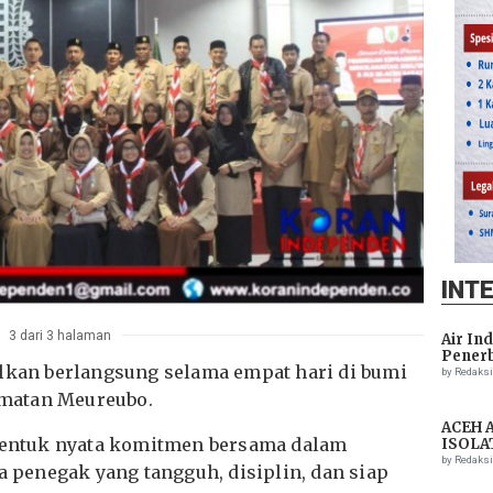
INT
3 dari 3 halaman
Air In
Penerb
alkan berlangsung selama empat hari di bumi
Setela
by Redaks
amatan Meureubo.
ACEH 
 bentuk nyata komitmen bersama dalam
ISOLA
THREA
by Redaks
penegak yang tangguh, disiplin, dan siap
ASSIS