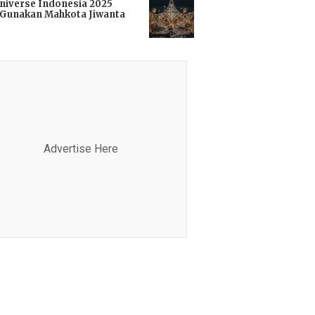
niverse Indonesia 2025
Gunakan Mahkota Jiwanta
i
Advertise Here
Advertis