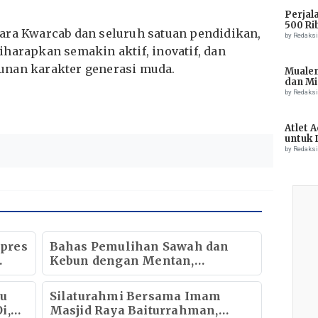
Perjal
500 Ri
ara Kwarcab dan seluruh satuan pendidikan,
by Redaks
harapkan semakin aktif, inovatif, dan
unan karakter generasi muda.
Muale
dan Mi
Tiong
by Redaks
Atlet 
untuk 
Champ
by Redaks
pres
Bahas Pemulihan Sawah dan
Kebun dengan Mentan,
Gubernur Mualem: Kami Butuh
Dukungan Pak Menteri
au
Silaturahmi Bersama Imam
i,
Masjid Raya Baiturrahman,