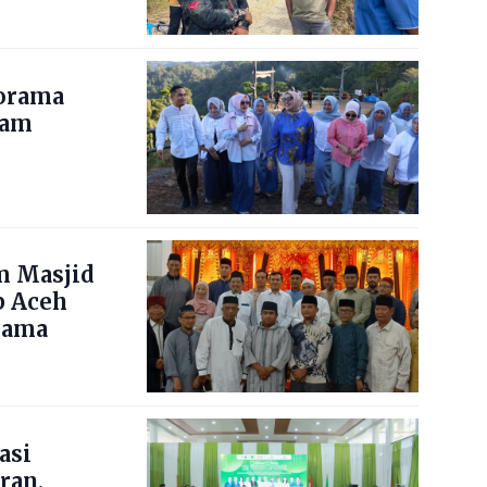
norama
nam
m Masjid
b Aceh
lama
asi
ran,