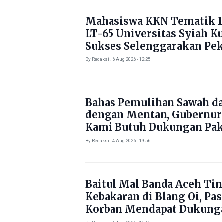
Mahasiswa KKN Tematik L
LT-65 Universitas Syiah K
Sukses Selenggarakan Pe
Literasi di Gampong Rhie
By Redaksi . 6 Aug 2026 - 12:25
Bahas Pemulihan Sawah d
dengan Mentan, Gubernur
Kami Butuh Dukungan Pak
By Redaksi . 4 Aug 2026 - 19:56
Baitul Mal Banda Aceh Tin
Kebakaran di Blang Oi, Pa
Korban Mendapat Dukung
Kebutuhan Pokok