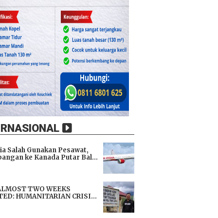
ERNASIONAL
dia Salah Gunakan Pesawat,
angan ke Kanada Putar Balik
h 9 Jam di Udara
i
ALMOST TWO WEEKS
TED: HUMANITARIAN CRISIS
TENS LIVES, IMMEDIATE
i
TANCE URGENTLY NEEDED