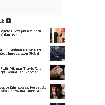
LE
Ayunda Terapkan Mindful
 dalam Fashion
i
Brand Fashion Dunia: Dari
Kecil hingga Ikon Global
i
 Swift Dilamar Travis Kelce,
 Rp16 Miliar Jadi Sorotan
i
 Kelce Rilis Koleksi Fesyen AE
Kolors Bersama American
i