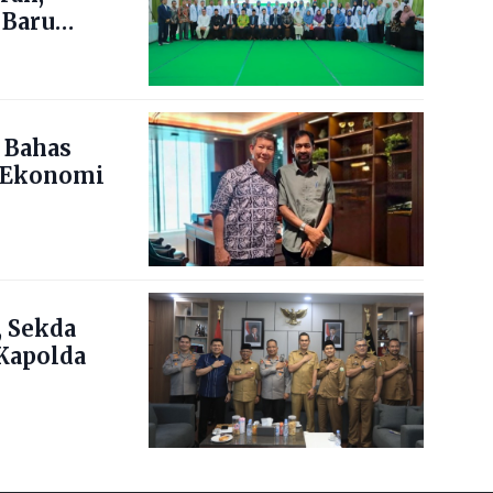
 Baru
 Bahas
 Ekonomi
 Sekda
Kapolda