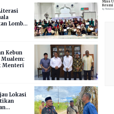
Miss U
Resmi 
by Redaks
iterasi
uala
kan Lomba
ng Blang
an Kebun
 Mualem:
 Menteri
jau Lokasi
stikan
an