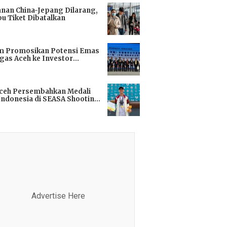
anan China-Jepang Dilarang,
bu Tiket Dibatalkan
i
m Promosikan Potensi Emas
gas Aceh ke Investor
kok
i
Aceh Persembahkan Medali
Indonesia di SEASA Shooting
ionship 2025
i
Advertise Here
Advertis