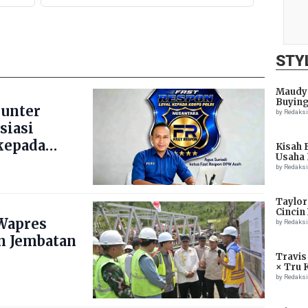
Wagub Aceh Perkuat Sinergi
k
dengan Ulama
STY
Maudy 
Buying
ounter
by Redaks
siasi
kepada
Kisah 
Usaha 
by Redaks
Taylor
Cincin
Wapres
by Redaks
n Jembatan
Travis
× Tru 
Eagle
by Redaks