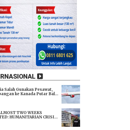
ERNASIONAL
dia Salah Gunakan Pesawat,
angan ke Kanada Putar Balik
h 9 Jam di Udara
i
ALMOST TWO WEEKS
TED: HUMANITARIAN CRISIS
TENS LIVES, IMMEDIATE
i
TANCE URGENTLY NEEDED