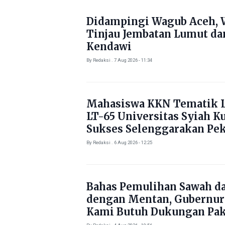
Didampingi Wagub Aceh, 
Tinjau Jembatan Lumut da
Kendawi
By Redaksi . 7 Aug 2026 - 11:34
Mahasiswa KKN Tematik L
LT-65 Universitas Syiah K
Sukses Selenggarakan Pe
Literasi di Gampong Rhie
By Redaksi . 6 Aug 2026 - 12:25
Bahas Pemulihan Sawah d
dengan Mentan, Gubernur
Kami Butuh Dukungan Pak