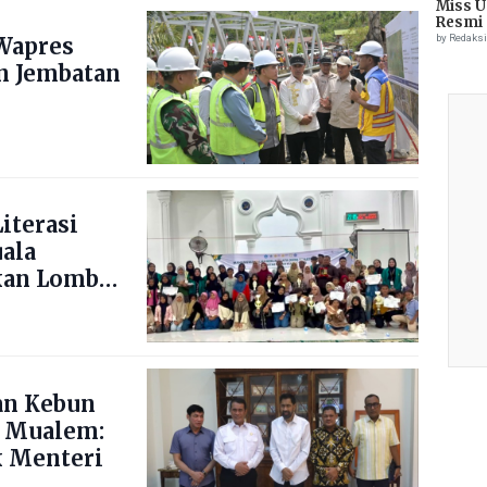
Miss U
Resmi 
by Redaks
Wapres
n Jembatan
iterasi
uala
kan Lomba
ng Blang
an Kebun
 Mualem:
 Menteri