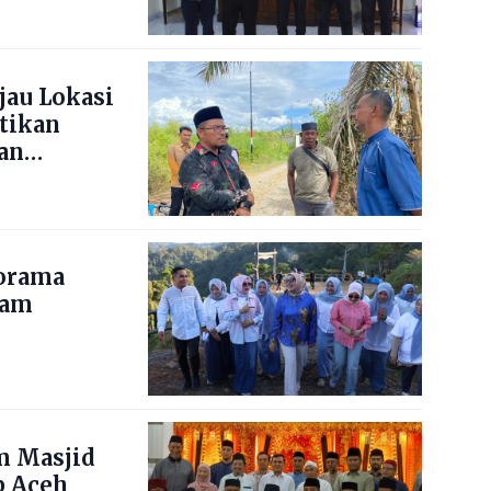
jau Lokasi
stikan
an
norama
nam
m Masjid
b Aceh