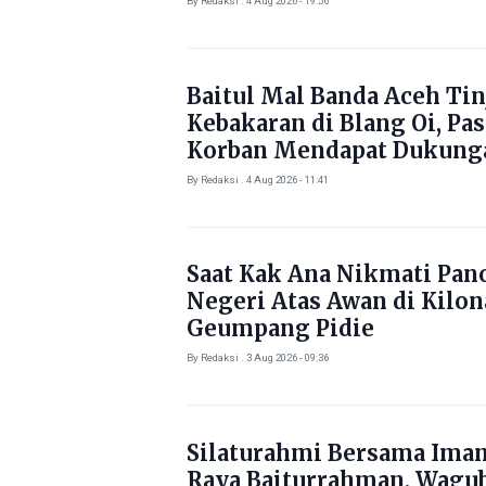
By Redaksi . 4 Aug 2026 - 19:56
Baitul Mal Banda Aceh Tin
Kebakaran di Blang Oi, Pa
Korban Mendapat Dukung
Kebutuhan Pokok
By Redaksi . 4 Aug 2026 - 11:41
Saat Kak Ana Nikmati Pa
Negeri Atas Awan di Kilo
Geumpang Pidie
By Redaksi . 3 Aug 2026 - 09:36
Silaturahmi Bersama Ima
Raya Baiturrahman, Wagu