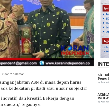
INT
2 dari 2 halaman
Air In
Penerb
ungan jabatan ASN di masa depan harus
Setela
by Redaks
ada kedekatan pribadi atau unsur subjektif.
ACEH 
inovatif, dan kreatif. Bekerja dengan
ISOLA
THREA
by Redaks
 daerah," tegasnya.
ASSIS