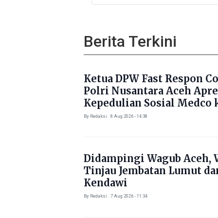
Pastikan Korban Mendapat
Dukungan Kebutuhan Poko
Berita Terkini
Ketua DPW Fast Respon C
Polri Nusantara Aceh Apre
Kepedulian Sosial Medco 
Masyarakat Aceh Timur
By Redaksi . 8 Aug 2026 - 14:38
Didampingi Wagub Aceh, 
Tinjau Jembatan Lumut da
Kendawi
By Redaksi . 7 Aug 2026 - 11:34