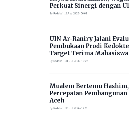
Perkuat Sinergi dengan U
By Redaksi . 2 Aug 2026 - 00:08
UIN Ar-Raniry Jalani Evalu
Pembukaan Prodi Kedokte
Target Terima Mahasiswa
Tahun Ini
By Redaksi . 31 Jul 2026 - 19:22
Mualem Bertemu Hashim,
Percepatan Pembangunan
Aceh
By Redaksi . 30 Jul 2026 - 19:51