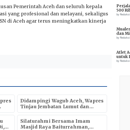
iusan Pemerintah Aceh dan seluruh kepala
Perjal
500 Ri
i yang profesional dan melayani, sekaligus
by Redaks
SN di Aceh agar terus meningkatkan kinerja
Muale
dan Mi
Tiong
by Redaks
Atlet 
untuk 
Champ
by Redaks
pres
Didampingi Wagub Aceh, Wapres
Tinjau Jembatan Lumut dan
Jembatan Kendawi
au
Silaturahmi Bersama Imam
i,
Masjid Raya Baiturrahman,