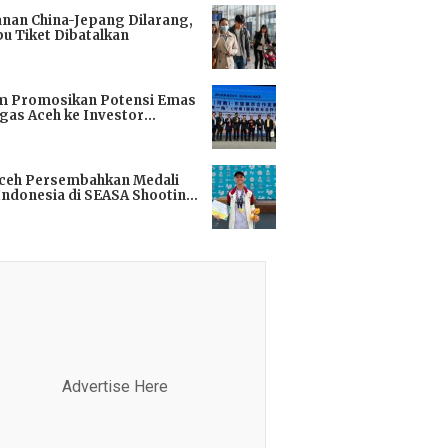
anan China-Jepang Dilarang,
bu Tiket Dibatalkan
i
m Promosikan Potensi Emas
gas Aceh ke Investor
kok
i
Aceh Persembahkan Medali
Indonesia di SEASA Shooting
ionship 2025
i
Advertise Here
Advertis