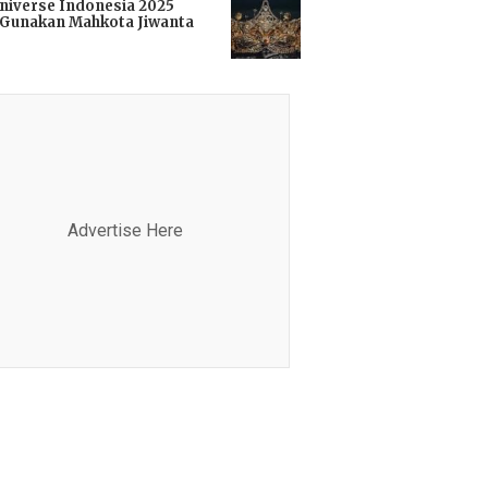
niverse Indonesia 2025
Gunakan Mahkota Jiwanta
i
Advertise Here
Advertis