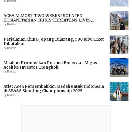
by Redaksi
ACEH ALMOST TWO WEEKS ISOLATED:
HUMANITARIAN CRISIS THREATENS LIVES,
IMMEDIATE ASSISTANCE URGENTLY NEEDED
by Redaksi
Perjalanan China-Jepang Dilarang, 500 Ribu Tiket
Dibatalkan
by Redaksi
Mualem Promosikan Potensi Emas dan Migas
Aceh ke Investor Tiongkok
by Redaksi
Atlet Aceh Persembahkan Medali untuk Indonesia
di SEASA Shooting Championship 2025
by Redaksi