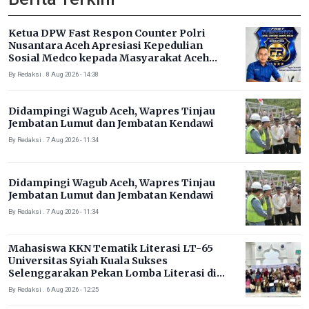
Ketua DPW Fast Respon Counter Polri
Nusantara Aceh Apresiasi Kepedulian
Sosial Medco kepada Masyarakat Aceh
Timur
By Redaksi . 8 Aug 2026 - 14:38
Didampingi Wagub Aceh, Wapres Tinjau
Jembatan Lumut dan Jembatan Kendawi
By Redaksi . 7 Aug 2026 - 11:34
Didampingi Wagub Aceh, Wapres Tinjau
Jembatan Lumut dan Jembatan Kendawi
By Redaksi . 7 Aug 2026 - 11:34
Mahasiswa KKN Tematik Literasi LT-65
Universitas Syiah Kuala Sukses
Selenggarakan Pekan Lomba Literasi di
Gampong Rhieng Blang
By Redaksi . 6 Aug 2026 - 12:25