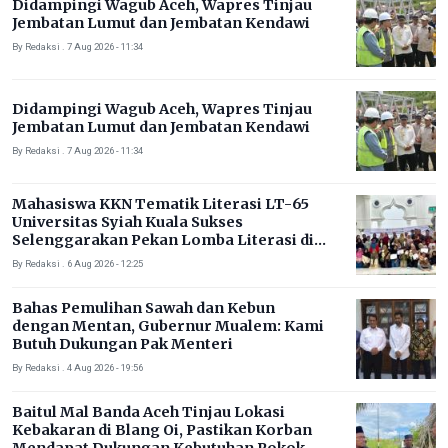
Didampingi Wagub Aceh, Wapres Tinjau
Jembatan Lumut dan Jembatan Kendawi
By Redaksi . 7 Aug 2026 - 11:34
Didampingi Wagub Aceh, Wapres Tinjau
Jembatan Lumut dan Jembatan Kendawi
By Redaksi . 7 Aug 2026 - 11:34
Mahasiswa KKN Tematik Literasi LT-65
Universitas Syiah Kuala Sukses
Selenggarakan Pekan Lomba Literasi di
Gampong Rhieng Blang
By Redaksi . 6 Aug 2026 - 12:25
Bahas Pemulihan Sawah dan Kebun
dengan Mentan, Gubernur Mualem: Kami
Butuh Dukungan Pak Menteri
By Redaksi . 4 Aug 2026 - 19:56
Baitul Mal Banda Aceh Tinjau Lokasi
Kebakaran di Blang Oi, Pastikan Korban