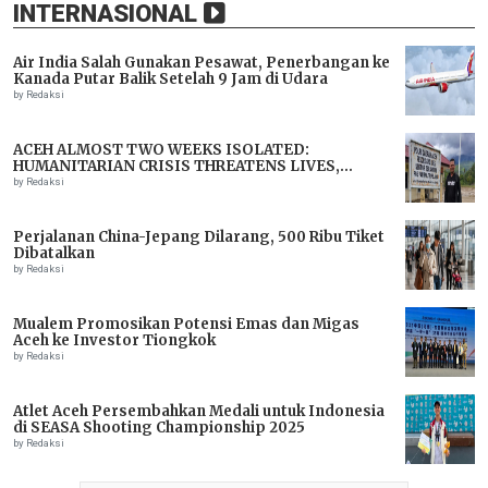
INTERNASIONAL
Air India Salah Gunakan Pesawat, Penerbangan ke
Kanada Putar Balik Setelah 9 Jam di Udara
by Redaksi
ACEH ALMOST TWO WEEKS ISOLATED:
HUMANITARIAN CRISIS THREATENS LIVES,
IMMEDIATE ASSISTANCE URGENTLY NEEDED
by Redaksi
Perjalanan China-Jepang Dilarang, 500 Ribu Tiket
Dibatalkan
by Redaksi
Mualem Promosikan Potensi Emas dan Migas
Aceh ke Investor Tiongkok
by Redaksi
Atlet Aceh Persembahkan Medali untuk Indonesia
di SEASA Shooting Championship 2025
by Redaksi