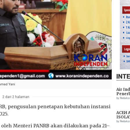
INT
Ahmad Yani
Air In
Penerb
2 dari 2 halaman
Setela
by Redaks
RB, pengusulan penetapan kebutuhan instansi
ACEH 
025.
ISOLA
THREA
by Redaks
n oleh Menteri PANRB akan dilakukan pada 21–
ASSIS