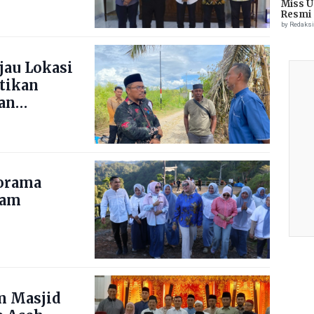
Miss U
Resmi 
by Redaks
jau Lokasi
stikan
an
norama
nam
m Masjid