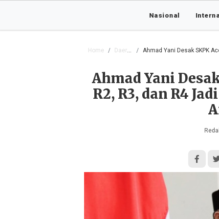
Nasional
Intern
Home
Daerah
Ahmad Yani Desak SKPK Aceh B
Ahmad Yani Desak
R2, R3, dan R4 Ja
A
Redak