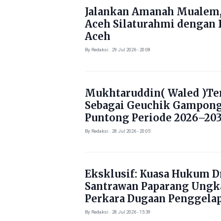
Jalankan Amanah Mualem,
Aceh Silaturahmi dengan 
Aceh
By Redaksi . 29 Jul 2026 - 20:08
Mukhtaruddin( Waled )Ter
Sebagai Geuchik Gampon
Puntong Periode 2026–203
By Redaksi . 28 Jul 2026 - 20:05
Eksklusif: Kuasa Hukum Dr
Santrawan Paparang Ungk
Perkara Dugaan Penggela
Kendaraan Rp1,5 Miliar
By Redaksi . 28 Jul 2026 - 15:39