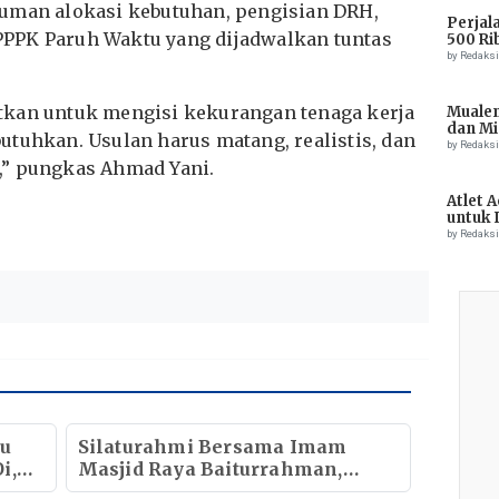
muman alokasi kebutuhan, pengisian DRH,
Perjal
PPK Paruh Waktu yang dijadwalkan tuntas
500 Ri
by Redaks
tkan untuk mengisi kekurangan tenaga kerja
Muale
dan Mi
utuhkan. Usulan harus matang, realistis, dan
Tiong
by Redaks
,” pungkas Ahmad Yani.
Atlet 
untuk 
Champ
by Redaks
au
Silaturahmi Bersama Imam
i,
Masjid Raya Baiturrahman,
Wagub Aceh Perkuat Sinergi