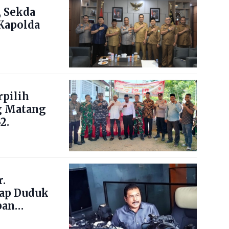
 Sekda
Kapolda
pilih
g Matang
2.
.
ap Duduk
pan