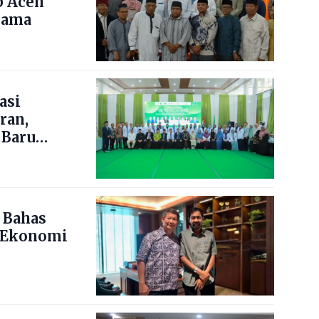
b Aceh
lama
asi
ran,
 Baru
 Bahas
 Ekonomi