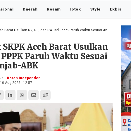
asional
Daerah
Resam
Iptek
Style
Ekbis
arat Usulkan R2, R3, dan R4 Jadi PPPK Paruh Waktu Sesuai Anjab-ABK
 SKPK Aceh Barat Usulkan
di PPPK Paruh Waktu Sesuai
njab-ABK
si -
Koran Independen
10 Aug 2025 - 12:57