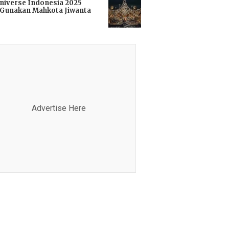
niverse Indonesia 2025
Gunakan Mahkota Jiwanta
i
Advertise Here
Advertis