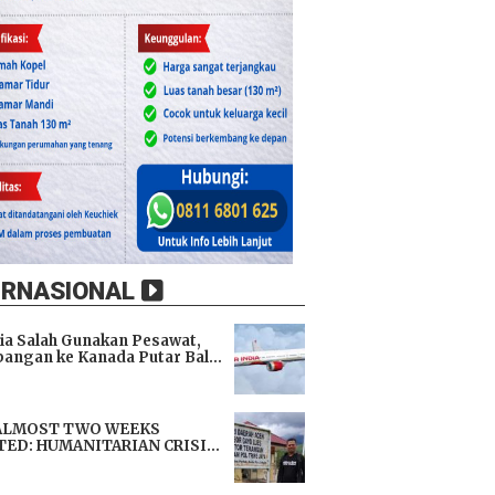
ERNASIONAL
dia Salah Gunakan Pesawat,
angan ke Kanada Putar Balik
h 9 Jam di Udara
i
ALMOST TWO WEEKS
TED: HUMANITARIAN CRISIS
TENS LIVES, IMMEDIATE
i
TANCE URGENTLY NEEDED