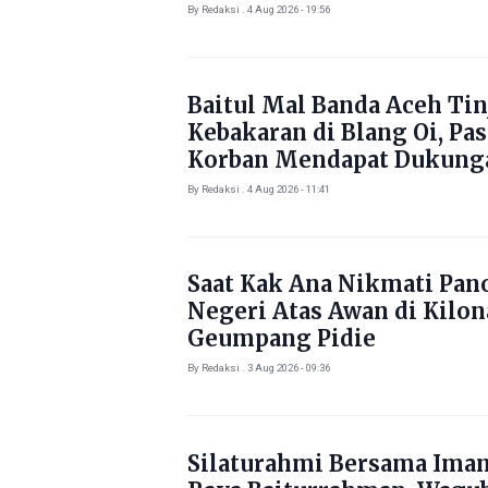
By Redaksi . 4 Aug 2026 - 19:56
Baitul Mal Banda Aceh Tin
Kebakaran di Blang Oi, Pa
Korban Mendapat Dukung
Kebutuhan Pokok
By Redaksi . 4 Aug 2026 - 11:41
Saat Kak Ana Nikmati Pa
Negeri Atas Awan di Kilo
Geumpang Pidie
By Redaksi . 3 Aug 2026 - 09:36
Silaturahmi Bersama Ima