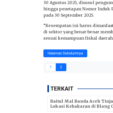
30 Agustus 2025, disusul pengu
hingga penetapan Nomor Induk P
pada 30 September 2025.
“Kesempatan ini harus dimanfaa
di sektor yang benar-benar memb
sesuai kemampuan fiskal daerah
Halaman Sebelumnya
1
2
TERKAIT
Baitul Mal Banda Aceh Tinj
Lokasi Kebakaran di Blang O
Pastikan Korban Mendapat