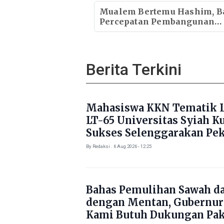
Dukungan Kebutuhan Poko
Mualem Bertemu Hashim, B
Percepatan Pembangunan
Ekonomi Aceh
Berita Terkini
Mahasiswa KKN Tematik L
LT-65 Universitas Syiah K
Sukses Selenggarakan Pe
Literasi di Gampong Rhie
By Redaksi . 6 Aug 2026 - 12:25
Bahas Pemulihan Sawah d
dengan Mentan, Gubernur
Kami Butuh Dukungan Pak