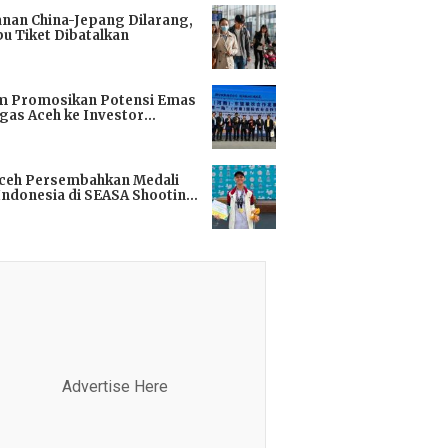
anan China-Jepang Dilarang,
bu Tiket Dibatalkan
i
m Promosikan Potensi Emas
gas Aceh ke Investor
kok
i
Aceh Persembahkan Medali
Indonesia di SEASA Shooting
ionship 2025
i
Advertise Here
Advertis