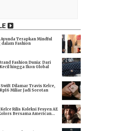
LE
Ayunda Terapkan Mindful
 dalam Fashion
i
Brand Fashion Dunia: Dari
Kecil hingga Ikon Global
i
 Swift Dilamar Travis Kelce,
 Rp16 Miliar Jadi Sorotan
i
 Kelce Rilis Koleksi Fesyen AE
Kolors Bersama American
i