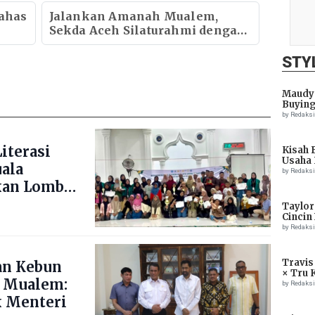
k
dengan Ulama
ahas
Jalankan Amanah Mualem,
Sekda Aceh Silaturahmi dengan
Kapolda Aceh
STY
Maudy 
Buying
by Redaks
iterasi
Kisah 
Usaha 
uala
by Redaks
kan Lomba
ng Blang
Taylor
Cincin
by Redaks
Travis
an Kebun
× Tru 
 Mualem:
Eagle
by Redaks
 Menteri