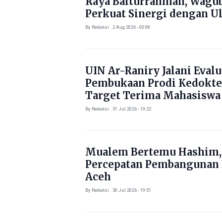
Raya Baiturrahman, Wagu
Perkuat Sinergi dengan U
By Redaksi . 2 Aug 2026 - 00:08
UIN Ar-Raniry Jalani Evalu
Pembukaan Prodi Kedokte
Target Terima Mahasiswa
Tahun Ini
By Redaksi . 31 Jul 2026 - 19:22
Mualem Bertemu Hashim,
Percepatan Pembangunan
Aceh
By Redaksi . 30 Jul 2026 - 19:51