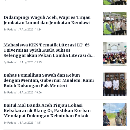
Didampingi Wagub Aceh, Wapres Tinjau
Jembatan Lumut dan Jembatan Kendawi
By Redaksi . 7 Aug 2026 - 11:34
Mahasiswa KKN Tematik Literasi LT-65
Universitas Syiah Kuala Sukses
Selenggarakan Pekan Lomba Literasi di
Gampong Rhieng Blang
By Redaksi . 6 Aug 2026 - 12:25
Bahas Pemulihan Sawah dan Kebun
dengan Mentan, Gubernur Mualem: Kami
Butuh Dukungan Pak Menteri
By Redaksi . 4 Aug 2026 - 19:56
Baitul Mal Banda Aceh Tinjau Lokasi
Kebakaran di Blang Oi, Pastikan Korban
Mendapat Dukungan Kebutuhan Pokok
By Redaksi . 4 Aug 2026 - 11:41