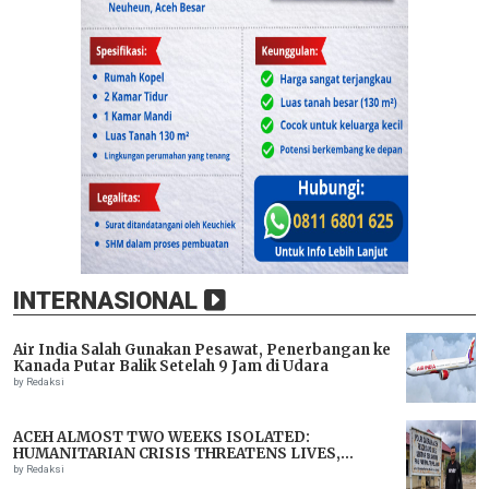
INTERNASIONAL
Air India Salah Gunakan Pesawat, Penerbangan ke
Kanada Putar Balik Setelah 9 Jam di Udara
by Redaksi
ACEH ALMOST TWO WEEKS ISOLATED:
HUMANITARIAN CRISIS THREATENS LIVES,
IMMEDIATE ASSISTANCE URGENTLY NEEDED
by Redaksi