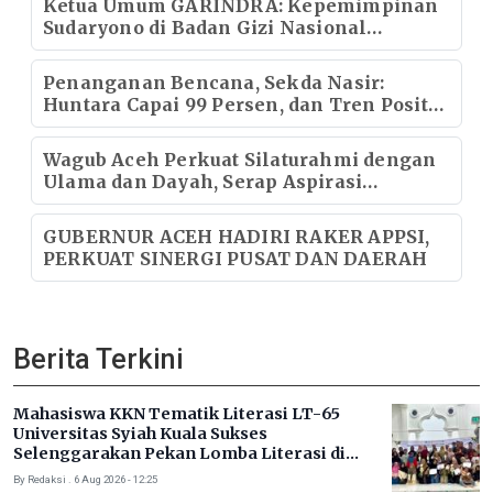
Ketua Umum GARINDRA: Kepemimpinan
Sudaryono di Badan Gizi Nasional
Menentukan Kualitas Generasi dan Arah
Pembangunan Indonesia
Penanganan Bencana, Sekda Nasir:
Huntara Capai 99 Persen, dan Tren Positif
Pemulihan Infrastruktur
Wagub Aceh Perkuat Silaturahmi dengan
Ulama dan Dayah, Serap Aspirasi
Masyarakat di Aceh Selatan
GUBERNUR ACEH HADIRI RAKER APPSI,
PERKUAT SINERGI PUSAT DAN DAERAH
Berita Terkini
Mahasiswa KKN Tematik Literasi LT-65
Universitas Syiah Kuala Sukses
Selenggarakan Pekan Lomba Literasi di
Gampong Rhieng Blang
By Redaksi . 6 Aug 2026 - 12:25