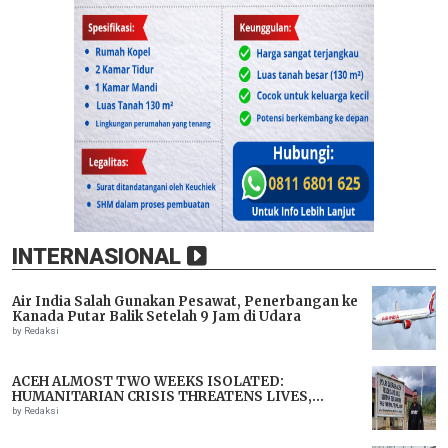
INTERNASIONAL
Air India Salah Gunakan Pesawat, Penerbangan ke
Kanada Putar Balik Setelah 9 Jam di Udara
by Redaksi
ACEH ALMOST TWO WEEKS ISOLATED:
HUMANITARIAN CRISIS THREATENS LIVES,
IMMEDIATE ASSISTANCE URGENTLY NEEDED
by Redaksi