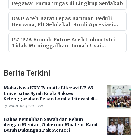
Pegawai Purna Tugas di Lingkup Setdakab
DWP Aceh Barat Lepas Bantuan Peduli
Bencana, Plt Sekdakab Kurdi Apresiasi
Kepedulian Sosial ASN dan Keluarga
P2TP2A Rumoh Putroe Aceh Imbau Istri
Tidak Meninggalkan Rumah Usai
Pertengkaran
Berita Terkini
Mahasiswa KKN Tematik Literasi LT-65
Universitas Syiah Kuala Sukses
Selenggarakan Pekan Lomba Literasi di
Gampong Rhieng Blang
By Redaksi . 6 Aug 2026 - 12:25
Bahas Pemulihan Sawah dan Kebun
dengan Mentan, Gubernur Mualem: Kami
Butuh Dukungan Pak Menteri