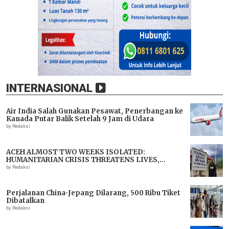
INTERNASIONAL
Air India Salah Gunakan Pesawat, Penerbangan ke
Kanada Putar Balik Setelah 9 Jam di Udara
by Redaksi
ACEH ALMOST TWO WEEKS ISOLATED:
HUMANITARIAN CRISIS THREATENS LIVES,
IMMEDIATE ASSISTANCE URGENTLY NEEDED
by Redaksi
Perjalanan China-Jepang Dilarang, 500 Ribu Tiket
Dibatalkan
by Redaksi