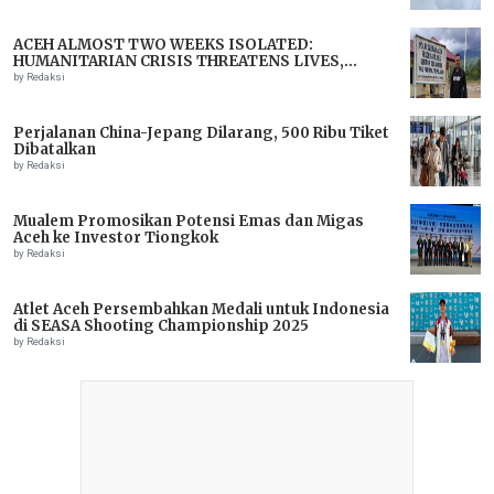
ACEH ALMOST TWO WEEKS ISOLATED:
HUMANITARIAN CRISIS THREATENS LIVES,
IMMEDIATE ASSISTANCE URGENTLY NEEDED
by Redaksi
Perjalanan China-Jepang Dilarang, 500 Ribu Tiket
Dibatalkan
by Redaksi
Mualem Promosikan Potensi Emas dan Migas
Aceh ke Investor Tiongkok
by Redaksi
Atlet Aceh Persembahkan Medali untuk Indonesia
di SEASA Shooting Championship 2025
by Redaksi