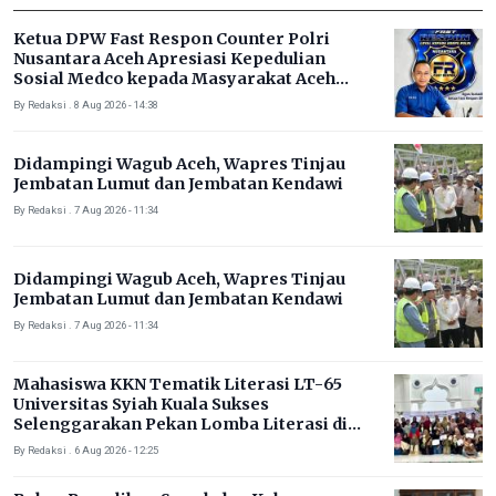
Ketua DPW Fast Respon Counter Polri
Nusantara Aceh Apresiasi Kepedulian
Sosial Medco kepada Masyarakat Aceh
Timur
By Redaksi . 8 Aug 2026 - 14:38
Didampingi Wagub Aceh, Wapres Tinjau
Jembatan Lumut dan Jembatan Kendawi
By Redaksi . 7 Aug 2026 - 11:34
Didampingi Wagub Aceh, Wapres Tinjau
Jembatan Lumut dan Jembatan Kendawi
By Redaksi . 7 Aug 2026 - 11:34
Mahasiswa KKN Tematik Literasi LT-65
Universitas Syiah Kuala Sukses
Selenggarakan Pekan Lomba Literasi di
Gampong Rhieng Blang
By Redaksi . 6 Aug 2026 - 12:25