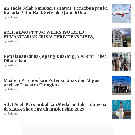
Air India Salah Gunakan Pesawat, Penerbangan ke
Kanada Putar Balik Setelah 9 Jam di Udara
by Redaksi
ACEH ALMOST TWO WEEKS ISOLATED:
HUMANITARIAN CRISIS THREATENS LIVES,
IMMEDIATE ASSISTANCE URGENTLY NEEDED
by Redaksi
Perjalanan China-Jepang Dilarang, 500 Ribu Tiket
Dibatalkan
by Redaksi
Mualem Promosikan Potensi Emas dan Migas
Aceh ke Investor Tiongkok
by Redaksi
Atlet Aceh Persembahkan Medali untuk Indonesia
di SEASA Shooting Championship 2025
by Redaksi