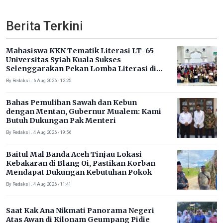
Berita Terkini
Mahasiswa KKN Tematik Literasi LT-65
Universitas Syiah Kuala Sukses
Selenggarakan Pekan Lomba Literasi di
Gampong Rhieng Blang
By Redaksi . 6 Aug 2026 - 12:25
Bahas Pemulihan Sawah dan Kebun
dengan Mentan, Gubernur Mualem: Kami
Butuh Dukungan Pak Menteri
By Redaksi . 4 Aug 2026 - 19:56
Baitul Mal Banda Aceh Tinjau Lokasi
Kebakaran di Blang Oi, Pastikan Korban
Mendapat Dukungan Kebutuhan Pokok
By Redaksi . 4 Aug 2026 - 11:41
Saat Kak Ana Nikmati Panorama Negeri
Atas Awan di Kilonam Geumpang Pidie