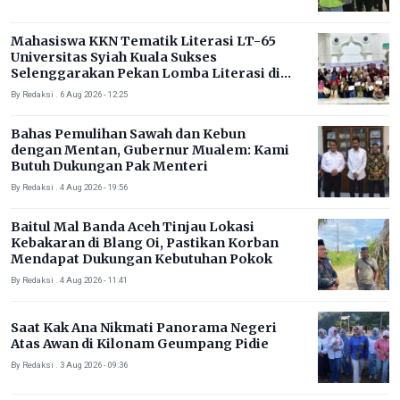
Mahasiswa KKN Tematik Literasi LT-65
Universitas Syiah Kuala Sukses
Selenggarakan Pekan Lomba Literasi di
Gampong Rhieng Blang
By Redaksi . 6 Aug 2026 - 12:25
Bahas Pemulihan Sawah dan Kebun
dengan Mentan, Gubernur Mualem: Kami
Butuh Dukungan Pak Menteri
By Redaksi . 4 Aug 2026 - 19:56
Baitul Mal Banda Aceh Tinjau Lokasi
Kebakaran di Blang Oi, Pastikan Korban
Mendapat Dukungan Kebutuhan Pokok
By Redaksi . 4 Aug 2026 - 11:41
Saat Kak Ana Nikmati Panorama Negeri
Atas Awan di Kilonam Geumpang Pidie
By Redaksi . 3 Aug 2026 - 09:36