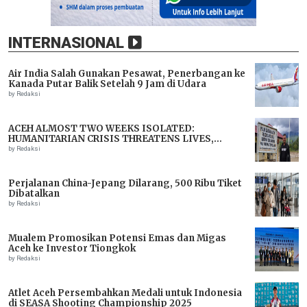
INTERNASIONAL
Air India Salah Gunakan Pesawat, Penerbangan ke
Kanada Putar Balik Setelah 9 Jam di Udara
by Redaksi
ACEH ALMOST TWO WEEKS ISOLATED:
HUMANITARIAN CRISIS THREATENS LIVES,
IMMEDIATE ASSISTANCE URGENTLY NEEDED
by Redaksi
Perjalanan China-Jepang Dilarang, 500 Ribu Tiket
Dibatalkan
by Redaksi
Mualem Promosikan Potensi Emas dan Migas
Aceh ke Investor Tiongkok
by Redaksi
Atlet Aceh Persembahkan Medali untuk Indonesia
di SEASA Shooting Championship 2025