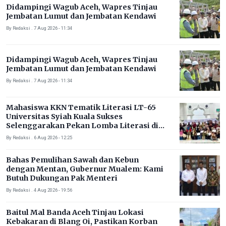
Didampingi Wagub Aceh, Wapres Tinjau
Jembatan Lumut dan Jembatan Kendawi
By Redaksi . 7 Aug 2026 - 11:34
Didampingi Wagub Aceh, Wapres Tinjau
Jembatan Lumut dan Jembatan Kendawi
By Redaksi . 7 Aug 2026 - 11:34
Mahasiswa KKN Tematik Literasi LT-65
Universitas Syiah Kuala Sukses
Selenggarakan Pekan Lomba Literasi di
Gampong Rhieng Blang
By Redaksi . 6 Aug 2026 - 12:25
Bahas Pemulihan Sawah dan Kebun
dengan Mentan, Gubernur Mualem: Kami
Butuh Dukungan Pak Menteri
By Redaksi . 4 Aug 2026 - 19:56
Baitul Mal Banda Aceh Tinjau Lokasi
Kebakaran di Blang Oi, Pastikan Korban