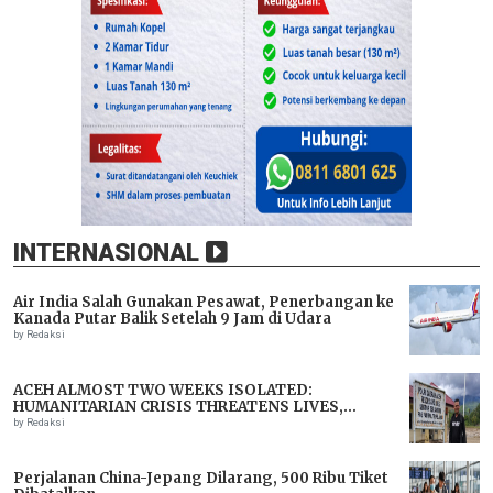
INTERNASIONAL
Air India Salah Gunakan Pesawat, Penerbangan ke
Kanada Putar Balik Setelah 9 Jam di Udara
by Redaksi
ACEH ALMOST TWO WEEKS ISOLATED:
HUMANITARIAN CRISIS THREATENS LIVES,
IMMEDIATE ASSISTANCE URGENTLY NEEDED
by Redaksi
Perjalanan China-Jepang Dilarang, 500 Ribu Tiket