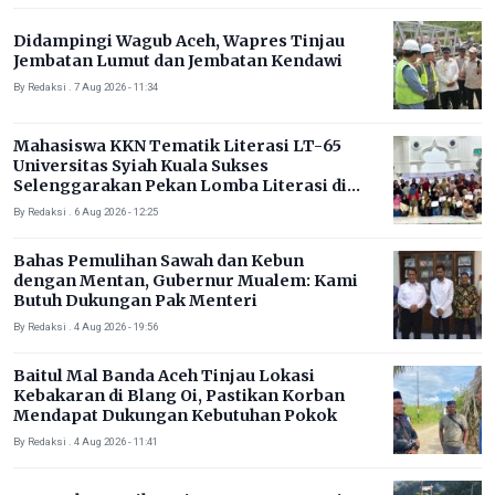
Didampingi Wagub Aceh, Wapres Tinjau
Jembatan Lumut dan Jembatan Kendawi
By Redaksi . 7 Aug 2026 - 11:34
Mahasiswa KKN Tematik Literasi LT-65
Universitas Syiah Kuala Sukses
Selenggarakan Pekan Lomba Literasi di
Gampong Rhieng Blang
By Redaksi . 6 Aug 2026 - 12:25
Bahas Pemulihan Sawah dan Kebun
dengan Mentan, Gubernur Mualem: Kami
Butuh Dukungan Pak Menteri
By Redaksi . 4 Aug 2026 - 19:56
Baitul Mal Banda Aceh Tinjau Lokasi
Kebakaran di Blang Oi, Pastikan Korban
Mendapat Dukungan Kebutuhan Pokok
By Redaksi . 4 Aug 2026 - 11:41