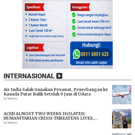
INTERNASIONAL
Air India Salah Gunakan Pesawat, Penerbangan ke
Kanada Putar Balik Setelah 9 Jam di Udara
by Redaksi
ACEH ALMOST TWO WEEKS ISOLATED:
HUMANITARIAN CRISIS THREATENS LIVES,
IMMEDIATE ASSISTANCE URGENTLY NEEDED
by Redaksi