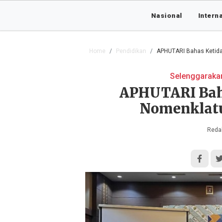
Nasional
Intern
Home
Pendidikan
APHUTARI Bahas Ketida
Selenggarakan
APHUTARI Bah
Nomenklatu
Redak