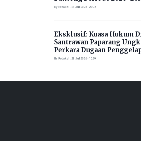
By Redaksi . 28 Jul 2026 - 20:05
Eksklusif: Kuasa Hukum Dr
Santrawan Paparang Ungk
Perkara Dugaan Penggela
Kendaraan Rp1,5 Miliar
By Redaksi . 28 Jul 2026 - 15:39