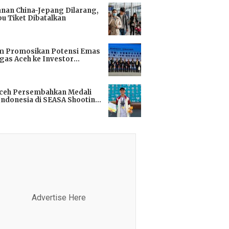
anan China-Jepang Dilarang,
bu Tiket Dibatalkan
i
m Promosikan Potensi Emas
gas Aceh ke Investor
kok
i
Aceh Persembahkan Medali
Indonesia di SEASA Shooting
ionship 2025
i
Advertise Here
Advertis