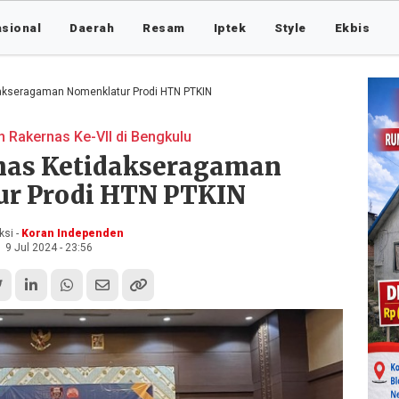
asional
Daerah
Resam
Iptek
Style
Ekbis
kseragaman Nomenklatur Prodi HTN PTKIN
 Rakernas Ke-VII di Bengkulu
as Ketidakseragaman
r Prodi HTN PTKIN
si -
Koran Independen
9 Jul 2024 - 23:56