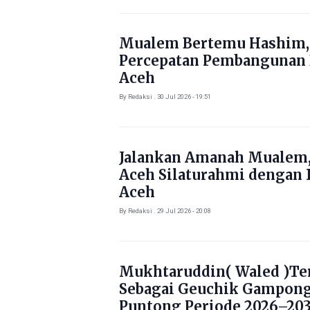
Mualem Bertemu Hashim,
Percepatan Pembangunan
Aceh
By Redaksi . 30 Jul 2026 - 19:51
Jalankan Amanah Mualem,
Aceh Silaturahmi dengan 
Aceh
By Redaksi . 29 Jul 2026 - 20:08
Mukhtaruddin( Waled )Ter
Sebagai Geuchik Gampon
Puntong Periode 2026–203