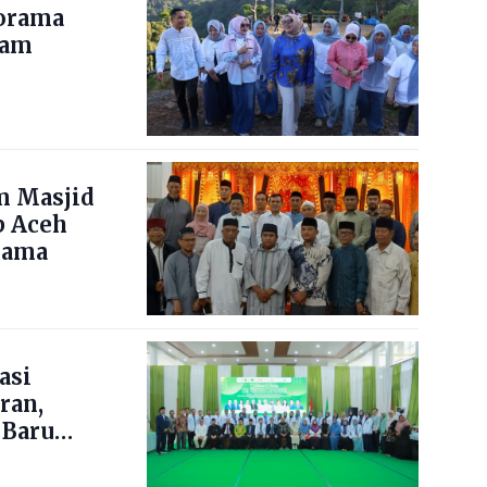
norama
nam
m Masjid
b Aceh
lama
asi
ran,
 Baru