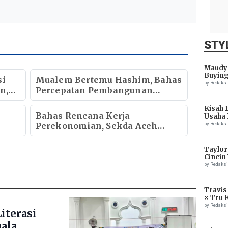
STY
Maudy 
Buying
si
Mualem Bertemu Hashim, Bahas
by Redaks
n,
Percepatan Pembangunan
aru
Ekonomi Aceh
Kisah 
Bahas Rencana Kerja
Usaha 
Perekonomian, Sekda Aceh
by Redaks
 dan
Bidik Investasi dari Rusia
Taylor
Cincin
by Redaks
Travis
× Tru 
Eagle
by Redaks
iterasi
uala