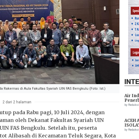
INT
Rakernas di Aula Fakultas Syariah UIN FAS Bengkulu (Foto: Ist.)
Air In
Penerb
2 dari 2 halaman
Setela
by Redaks
tup pada Rabu pagi, 10 Juli 2024, dengan
man oleh Dekanat Fakultas Syariah UIN
ACEH 
ISOLA
IN FAS Bengkulu. Setelah itu, peserta
THREA
by Redaks
ASSIS
t Alibasah di Kecamatan Teluk Segara, Kota