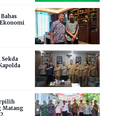
 Bahas
 Ekonomi
 Sekda
Kapolda
pilih
g Matang
2.