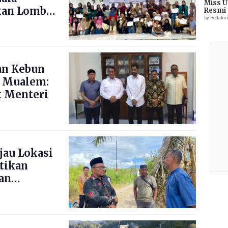
Miss U
kan Lomba
Resmi 
by Redaks
ng Blang
an Kebun
 Mualem:
 Menteri
jau Lokasi
stikan
an