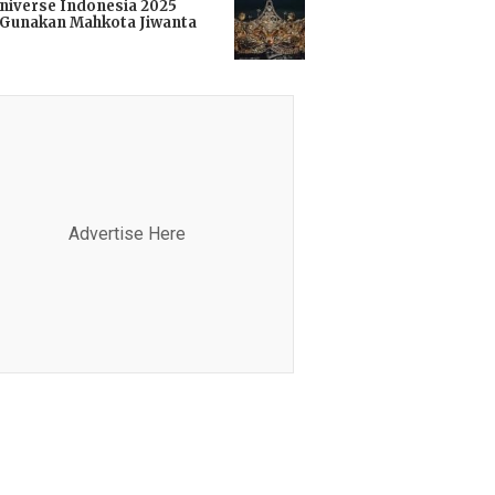
niverse Indonesia 2025
Gunakan Mahkota Jiwanta
i
Advertise Here
Advertis