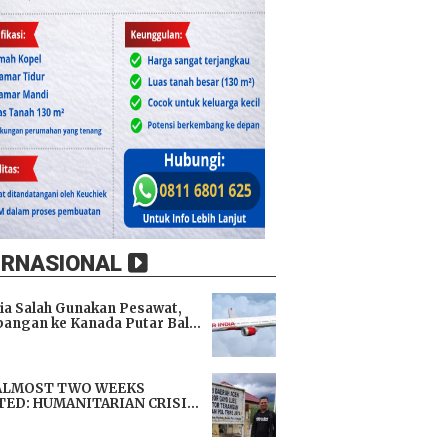
ERNASIONAL
dia Salah Gunakan Pesawat,
angan ke Kanada Putar Balik
h 9 Jam di Udara
i
ALMOST TWO WEEKS
TED: HUMANITARIAN CRISIS
TENS LIVES, IMMEDIATE
i
TANCE URGENTLY NEEDED