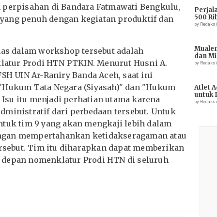
 perpisahan di Bandara Fatmawati Bengkulu,
Perjal
500 Ri
yang penuh dengan kegiatan produktif dan
by Redaks
Muale
ahas dalam workshop tersebut adalah
dan Mi
atur Prodi HTN PTKIN. Menurut Husni A.
Tiong
by Redaks
FSH UIN Ar-Raniry Banda Aceh, saat ini
 "Hukum Tata Negara (Siyasah)" dan "Hukum
Atlet 
untuk 
" Isu itu menjadi perhatian utama karena
Champ
by Redaks
dministratif dari perbedaan tersebut. Untuk
ntuk tim 9 yang akan mengkaji lebih dalam
ngan mempertahankan ketidakseragaman atau
sebut. Tim itu diharapkan dapat memberikan
 depan nomenklatur Prodi HTN di seluruh