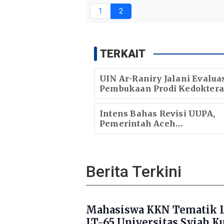
1
2
TERKAIT
UIN Ar-Raniry Jalani Evalua
Pembukaan Prodi Kedoktera
Target Terima Mahasiswa B
Tahun Ini
Intens Bahas Revisi UUPA,
Pemerintah Aceh
Berterimakasih pada Forbes
DPR Aceh
Berita Terkini
Mahasiswa KKN Tematik L
LT-65 Universitas Syiah K