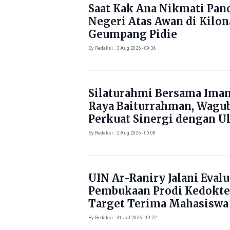
Saat Kak Ana Nikmati Pa
Negeri Atas Awan di Kilo
Geumpang Pidie
By Redaksi . 3 Aug 2026 - 09:36
Silaturahmi Bersama Ima
Raya Baiturrahman, Wagu
Perkuat Sinergi dengan U
By Redaksi . 2 Aug 2026 - 00:08
UIN Ar-Raniry Jalani Evalu
Pembukaan Prodi Kedokte
Target Terima Mahasiswa
Tahun Ini
By Redaksi . 31 Jul 2026 - 19:22