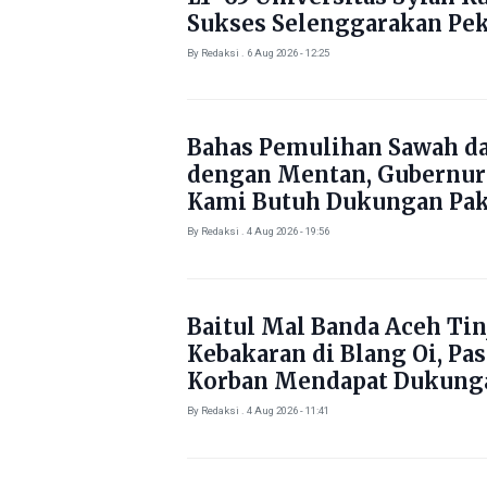
Sukses Selenggarakan Pe
Literasi di Gampong Rhie
By Redaksi . 6 Aug 2026 - 12:25
Bahas Pemulihan Sawah d
dengan Mentan, Gubernur
Kami Butuh Dukungan Pak
By Redaksi . 4 Aug 2026 - 19:56
Baitul Mal Banda Aceh Tin
Kebakaran di Blang Oi, Pa
Korban Mendapat Dukung
Kebutuhan Pokok
By Redaksi . 4 Aug 2026 - 11:41