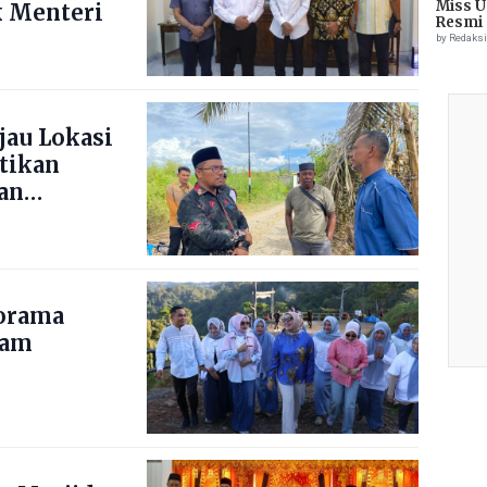
Miss U
 Menteri
Resmi 
by Redaks
jau Lokasi
stikan
an
norama
nam