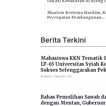
Lokasi Kebakaran di Blang O
Pastikan Korban Mendapat
Dukungan Kebutuhan Poko
Mualem Bertemu Hashim, B
Percepatan Pembangunan
Ekonomi Aceh
Berita Terkini
Mahasiswa KKN Tematik L
LT-65 Universitas Syiah K
Sukses Selenggarakan Pe
Literasi di Gampong Rhie
By Redaksi . 6 Aug 2026 - 12:25
Bahas Pemulihan Sawah d
dengan Mentan, Gubernur