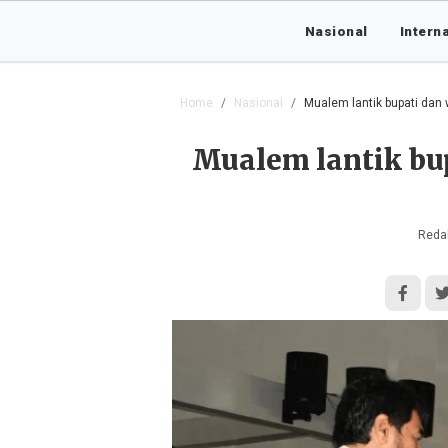
Nasional
Intern
Home
Nasional
Mualem lantik bupati dan 
Mualem lantik bup
Redak