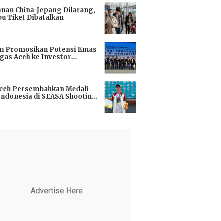
anan China-Jepang Dilarang,
bu Tiket Dibatalkan
i
m Promosikan Potensi Emas
gas Aceh ke Investor
kok
i
Aceh Persembahkan Medali
Indonesia di SEASA Shooting
ionship 2025
i
Advertise Here
Advertis