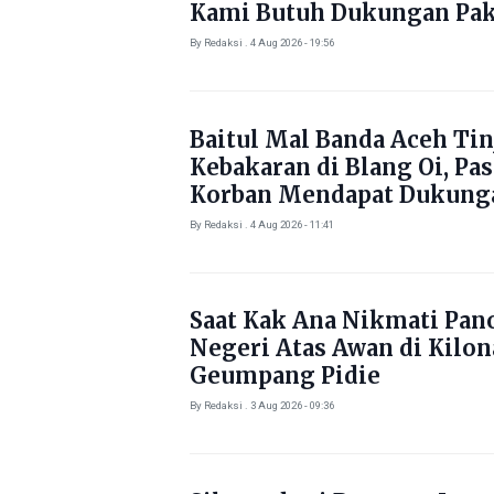
Kami Butuh Dukungan Pak
By Redaksi . 4 Aug 2026 - 19:56
Baitul Mal Banda Aceh Tin
Kebakaran di Blang Oi, Pa
Korban Mendapat Dukung
Kebutuhan Pokok
By Redaksi . 4 Aug 2026 - 11:41
Saat Kak Ana Nikmati Pa
Negeri Atas Awan di Kilo
Geumpang Pidie
By Redaksi . 3 Aug 2026 - 09:36