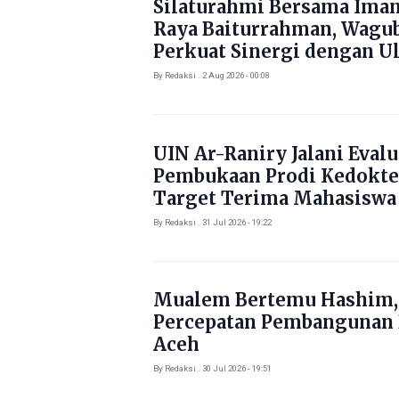
Silaturahmi Bersama Ima
Raya Baiturrahman, Wagu
Perkuat Sinergi dengan U
By Redaksi . 2 Aug 2026 - 00:08
UIN Ar-Raniry Jalani Evalu
Pembukaan Prodi Kedokte
Target Terima Mahasiswa
Tahun Ini
By Redaksi . 31 Jul 2026 - 19:22
Mualem Bertemu Hashim,
Percepatan Pembangunan
Aceh
By Redaksi . 30 Jul 2026 - 19:51