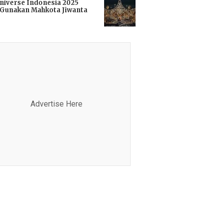
niverse Indonesia 2025
Gunakan Mahkota Jiwanta
i
Advertise Here
Advertis