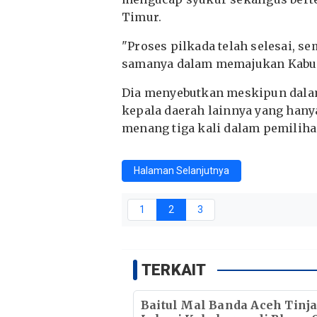
Timur.
"Proses pilkada telah selesai, s
samanya dalam memajukan Kabupa
Dia menyebutkan meskipun dalam
kepala daerah lainnya yang hanya
menang tiga kali dalam pemiliha
Halaman Selanjutnya
1
2
3
TERKAIT
Baitul Mal Banda Aceh Tinj