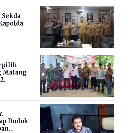
 Sekda
Kapolda
pilih
g Matang
2.
.
ap Duduk
pan