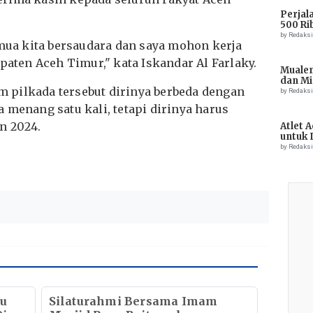
Perjal
500 Ri
by Redaks
emua kita bersaudara dan saya mohon kerja
ten Aceh Timur," kata Iskandar Al Farlaky.
Muale
dan Mi
 pilkada tersebut dirinya berbeda dengan
Tiong
by Redaks
 menang satu kali, tetapi dirinya harus
n 2024.
Atlet 
untuk 
Champ
by Redaks
au
Silaturahmi Bersama Imam