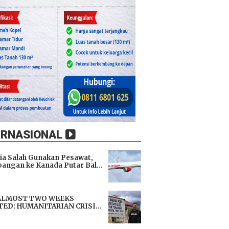
ERNASIONAL
dia Salah Gunakan Pesawat,
angan ke Kanada Putar Balik
h 9 Jam di Udara
i
ALMOST TWO WEEKS
TED: HUMANITARIAN CRISIS
TENS LIVES, IMMEDIATE
i
TANCE URGENTLY NEEDED