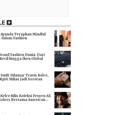
LE
Ayunda Terapkan Mindful
 dalam Fashion
i
Brand Fashion Dunia: Dari
Kecil hingga Ikon Global
i
 Swift Dilamar Travis Kelce,
 Rp16 Miliar Jadi Sorotan
i
 Kelce Rilis Koleksi Fesyen AE
Kolors Bersama American
i