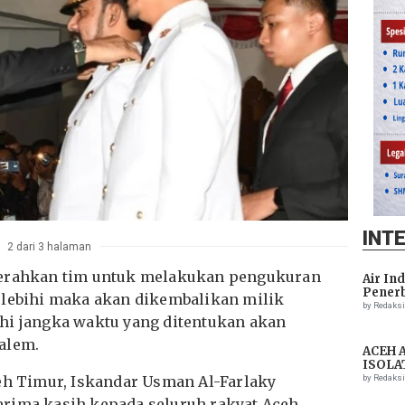
INT
2 dari 3 halaman
gerahkan tim untuk melakukan pengukuran
Air In
Penerb
elebihi maka akan dikembalikan milik
Setela
by Redaks
hi jangka waktu yang ditentukan akan
alem.
ACEH 
ISOLA
THREA
ceh Timur, Iskandar Usman Al-Farlaky
by Redaks
ASSIS
erima kasih kepada seluruh rakyat Aceh