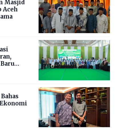
m Masjid
b Aceh
lama
asi
ran,
 Baru
 Bahas
 Ekonomi