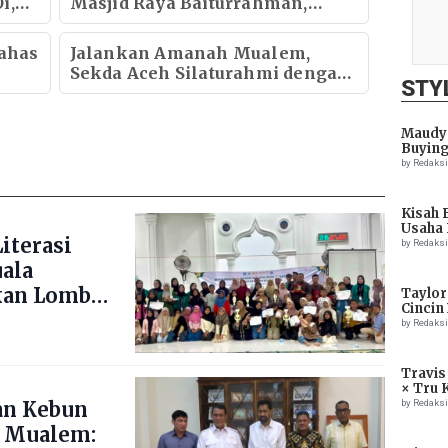
i,
Masjid Raya Baiturrahman,
Wagub Aceh Perkuat Sinergi
k
dengan Ulama
ahas
Jalankan Amanah Mualem,
Sekda Aceh Silaturahmi dengan
STY
Kapolda Aceh
Maudy 
Buying
by Redaks
Kisah 
Usaha 
iterasi
by Redaks
uala
kan Lomba
Taylor
Cincin
ng Blang
by Redaks
Travis
× Tru 
Eagle
by Redaks
an Kebun
 Mualem: