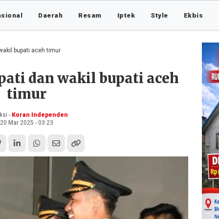
asional
Daerah
Resam
Iptek
Style
Ekbis
wakil bupati aceh timur
ati dan wakil bupati aceh
timur
si -
Koran Independen
20 Mar 2025 - 03:23