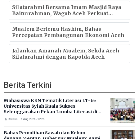
Silaturahmi Bersama Imam Masjid Raya
Baiturrahman, Wagub Aceh Perkuat
Sinergi dengan Ulama
Mualem Bertemu Hashim, Bahas
Percepatan Pembangunan Ekonomi Aceh
Jalankan Amanah Mualem, Sekda Aceh
Silaturahmi dengan Kapolda Aceh
Berita Terkini
Mahasiswa KKN Tematik Literasi LT-65
Universitas Syiah Kuala Sukses
Selenggarakan Pekan Lomba Literasi di
Gampong Rhieng Blang
By Redaksi . 6 Aug 2026 - 12:25
Bahas Pemulihan Sawah dan Kebun
dengan Mentan, Gubernur Mualem: Kami