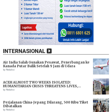
INTERNASIONAL
Air India Salah Gunakan Pesawat, Penerbangan ke
Kanada Putar Balik Setelah 9 Jam di Udara
by Redaksi
ACEH ALMOST TWO WEEKS ISOLATED:
HUMANITARIAN CRISIS THREATENS LIVES,
IMMEDIATE ASSISTANCE URGENTLY NEEDED
by Redaksi
Perjalanan China-Jepang Dilarang, 500 Ribu Tiket
Dibatalkan
by Redaksi