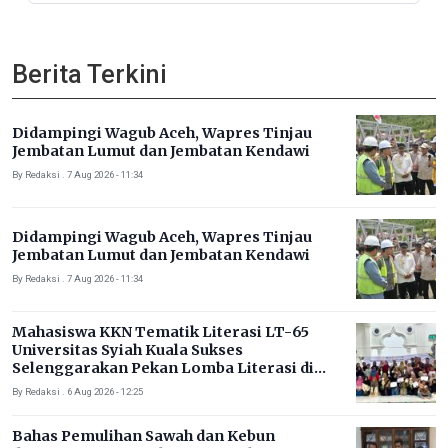
Sinergi dengan Ulama
Berita Terkini
Didampingi Wagub Aceh, Wapres Tinjau
Jembatan Lumut dan Jembatan Kendawi
By Redaksi . 7 Aug 2026 - 11:34
Didampingi Wagub Aceh, Wapres Tinjau
Jembatan Lumut dan Jembatan Kendawi
By Redaksi . 7 Aug 2026 - 11:34
Mahasiswa KKN Tematik Literasi LT-65
Universitas Syiah Kuala Sukses
Selenggarakan Pekan Lomba Literasi di
Gampong Rhieng Blang
By Redaksi . 6 Aug 2026 - 12:25
Bahas Pemulihan Sawah dan Kebun