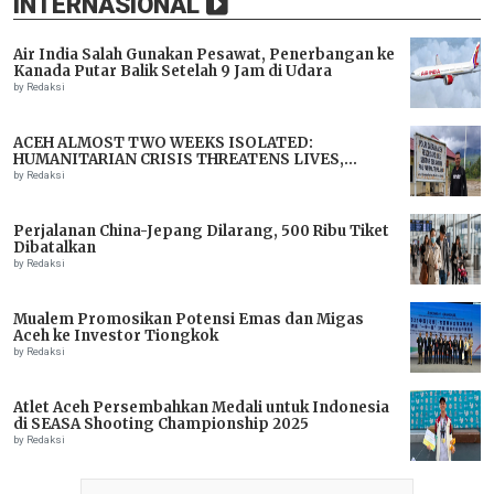
INTERNASIONAL
Air India Salah Gunakan Pesawat, Penerbangan ke
Kanada Putar Balik Setelah 9 Jam di Udara
by Redaksi
ACEH ALMOST TWO WEEKS ISOLATED:
HUMANITARIAN CRISIS THREATENS LIVES,
IMMEDIATE ASSISTANCE URGENTLY NEEDED
by Redaksi
Perjalanan China-Jepang Dilarang, 500 Ribu Tiket
Dibatalkan
by Redaksi
Mualem Promosikan Potensi Emas dan Migas
Aceh ke Investor Tiongkok
by Redaksi
Atlet Aceh Persembahkan Medali untuk Indonesia
di SEASA Shooting Championship 2025
by Redaksi