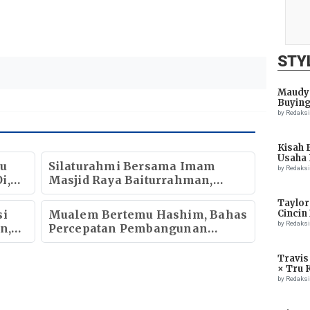
STY
Maudy 
Buying
by Redaks
Kisah 
Usaha 
au
Silaturahmi Bersama Imam
by Redaks
i,
Masjid Raya Baiturrahman,
Wagub Aceh Perkuat Sinergi
Taylor
k
dengan Ulama
si
Mualem Bertemu Hashim, Bahas
Cincin
by Redaks
n,
Percepatan Pembangunan
aru
Ekonomi Aceh
Travis
× Tru 
Eagle
by Redaks