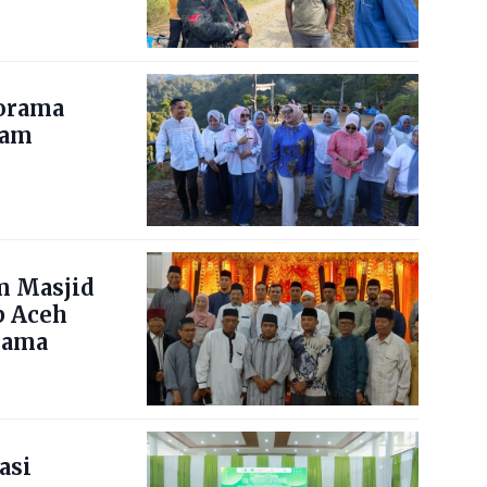
norama
nam
m Masjid
b Aceh
lama
asi