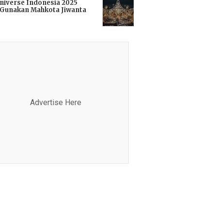
niverse Indonesia 2025
Gunakan Mahkota Jiwanta
i
Advertise Here
Advertis