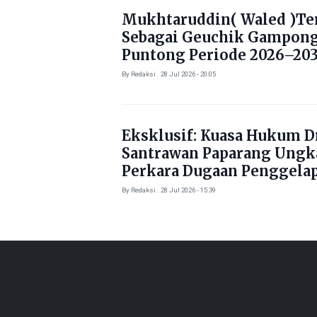
Mukhtaruddin( Waled )Ter
Sebagai Geuchik Gampon
Puntong Periode 2026–203
By Redaksi . 28 Jul 2026 - 20:05
Eksklusif: Kuasa Hukum Dr
Santrawan Paparang Ungk
Perkara Dugaan Penggela
Kendaraan Rp1,5 Miliar
By Redaksi . 28 Jul 2026 - 15:39