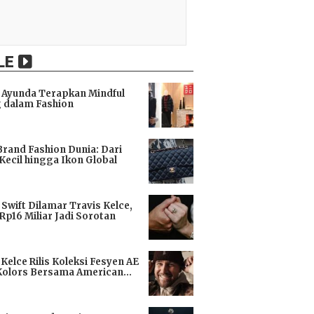
LE
Ayunda Terapkan Mindful
 dalam Fashion
i
Brand Fashion Dunia: Dari
Kecil hingga Ikon Global
i
 Swift Dilamar Travis Kelce,
 Rp16 Miliar Jadi Sorotan
i
 Kelce Rilis Koleksi Fesyen AE
Kolors Bersama American
i