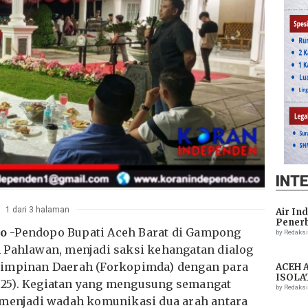
INT
1 dari 3 halaman
Air In
Penerb
co
-Pendopo Bupati Aceh Barat di Gampong
Setela
by Redaks
 Pahlawan, menjadi saksi kehangatan dialog
Pimpinan Daerah (Forkopimda) dengan para
ACEH 
ISOLA
25). Kegiatan yang mengusung semangat
THREA
by Redaks
ASSIS
 menjadi wadah komunikasi dua arah antara