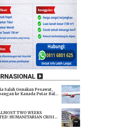
ERNASIONAL
dia Salah Gunakan Pesawat,
angan ke Kanada Putar Balik
h 9 Jam di Udara
i
ALMOST TWO WEEKS
TED: HUMANITARIAN CRISIS
TENS LIVES, IMMEDIATE
i
TANCE URGENTLY NEEDED