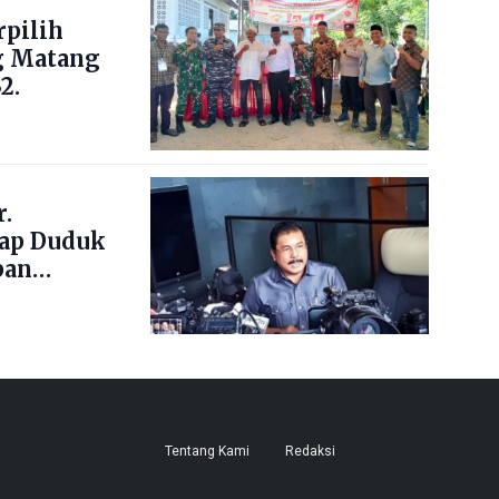
pilih
g Matang
2.
.
ap Duduk
pan
Tentang Kami
Redaksi