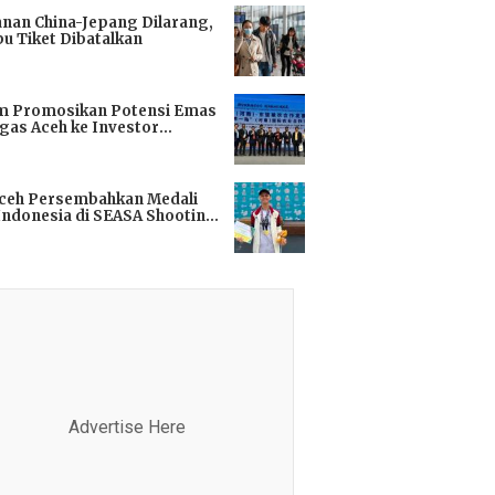
anan China-Jepang Dilarang,
bu Tiket Dibatalkan
i
m Promosikan Potensi Emas
gas Aceh ke Investor
kok
i
Aceh Persembahkan Medali
Indonesia di SEASA Shooting
ionship 2025
i
Advertise Here
Advertis