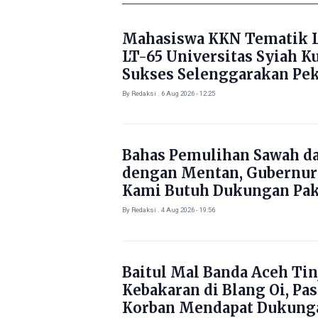
Mahasiswa KKN Tematik L
LT-65 Universitas Syiah K
Sukses Selenggarakan Pe
Literasi di Gampong Rhie
By Redaksi . 6 Aug 2026 - 12:25
Bahas Pemulihan Sawah d
dengan Mentan, Gubernur
Kami Butuh Dukungan Pak
By Redaksi . 4 Aug 2026 - 19:56
Baitul Mal Banda Aceh Tin
Kebakaran di Blang Oi, Pa
Korban Mendapat Dukung