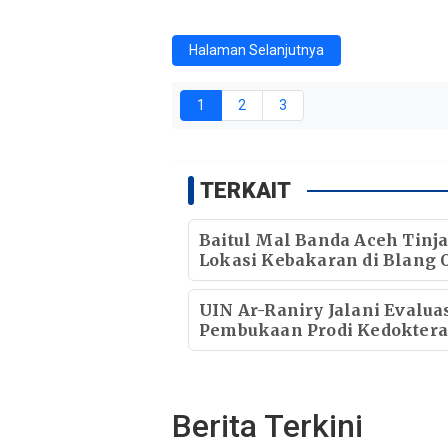
Halaman Selanjutnya
1
2
3
TERKAIT
Baitul Mal Banda Aceh Tinj
Lokasi Kebakaran di Blang O
Pastikan Korban Mendapat
Dukungan Kebutuhan Poko
UIN Ar-Raniry Jalani Evalua
Pembukaan Prodi Kedoktera
Target Terima Mahasiswa B
Tahun Ini
Berita Terkini