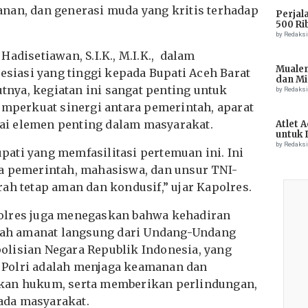
nan, dan generasi muda yang kritis terhadap
Perjal
500 Ri
by Redaks
adisetiawan, S.I.K., M.I.K., dalam
Muale
iasi yang tinggi kepada Bupati Aceh Barat
dan Mi
utnya, kegiatan ini sangat penting untuk
Tiong
by Redaks
perkuat sinergi antara pemerintah, aparat
i elemen penting dalam masyarakat.
Atlet 
untuk 
Champ
by Redaks
ati yang memfasilitasi pertemuan ini. Ini
a pemerintah, mahasiswa, dan unsur TNI-
ah tetap aman dan kondusif,” ujar Kapolres.
olres juga menegaskan bahwa kehadiran
alah amanat langsung dari Undang-Undang
lisian Negara Republik Indonesia, yang
Polri adalah menjaga keamanan dan
kan hukum, serta memberikan perlindungan,
ada masyarakat.