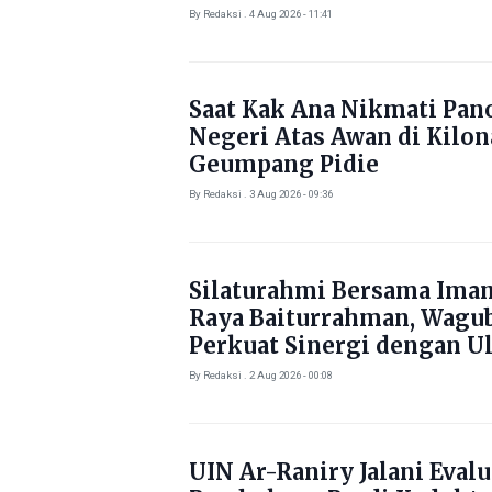
Kebutuhan Pokok
By Redaksi . 4 Aug 2026 - 11:41
Saat Kak Ana Nikmati Pa
Negeri Atas Awan di Kilo
Geumpang Pidie
By Redaksi . 3 Aug 2026 - 09:36
Silaturahmi Bersama Ima
Raya Baiturrahman, Wagu
Perkuat Sinergi dengan U
By Redaksi . 2 Aug 2026 - 00:08
UIN Ar-Raniry Jalani Evalu