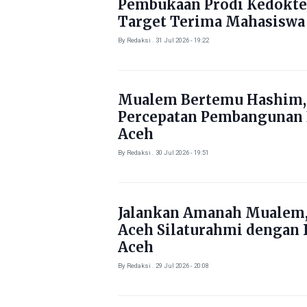
Pembukaan Prodi Kedokte
Target Terima Mahasiswa
Tahun Ini
By Redaksi . 31 Jul 2026 - 19:22
Mualem Bertemu Hashim,
Percepatan Pembangunan
Aceh
By Redaksi . 30 Jul 2026 - 19:51
Jalankan Amanah Mualem,
Aceh Silaturahmi dengan 
Aceh
By Redaksi . 29 Jul 2026 - 20:08