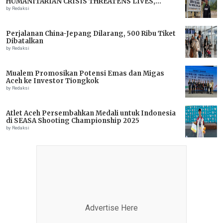
HUMANITARIAN CRISIS THREATENS LIVES,
IMMEDIATE ASSISTANCE URGENTLY NEEDED
by Redaksi
Perjalanan China-Jepang Dilarang, 500 Ribu Tiket
Dibatalkan
by Redaksi
Mualem Promosikan Potensi Emas dan Migas
Aceh ke Investor Tiongkok
by Redaksi
Atlet Aceh Persembahkan Medali untuk Indonesia
di SEASA Shooting Championship 2025
by Redaksi
Advertise Here