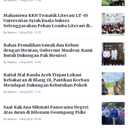
By Redaksi . 7 Aug 2026 - 11:34
Mahasiswa KKN Tematik Literasi LT-65
Universitas Syiah Kuala Sukses
Selenggarakan Pekan Lomba Literasi di
Gampong Rhieng Blang
By Redaksi . 6 Aug 2026 - 12:25
Bahas Pemulihan Sawah dan Kebun
dengan Mentan, Gubernur Mualem: Kami
Butuh Dukungan Pak Menteri
By Redaksi . 4 Aug 2026 - 19:56
Baitul Mal Banda Aceh Tinjau Lokasi
Kebakaran di Blang Oi, Pastikan Korban
Mendapat Dukungan Kebutuhan Pokok
By Redaksi . 4 Aug 2026 - 11:41
Saat Kak Ana Nikmati Panorama Negeri
Atas Awan di Kilonam Geumpang Pidie
By Redaksi . 3 Aug 2026 - 09:36