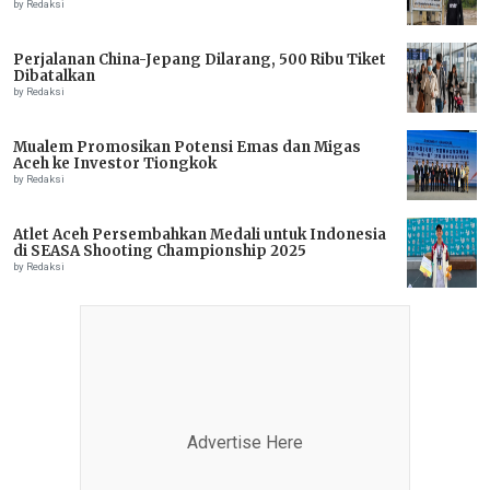
IMMEDIATE ASSISTANCE URGENTLY NEEDED
by Redaksi
Perjalanan China-Jepang Dilarang, 500 Ribu Tiket
Dibatalkan
by Redaksi
Mualem Promosikan Potensi Emas dan Migas
Aceh ke Investor Tiongkok
by Redaksi
Atlet Aceh Persembahkan Medali untuk Indonesia
di SEASA Shooting Championship 2025
by Redaksi
Advertise Here