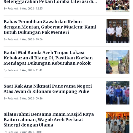
Selenggarakan Pekan Lomba Literasi di
Gampong Rhieng Blang
By Redaksi . 6 Aug 2026 - 12:25
Bahas Pemulihan Sawah dan Kebun
dengan Mentan, Gubernur Mualem: Kami
Butuh Dukungan Pak Menteri
By Redaksi . 4 Aug 2026 - 19:56
Baitul Mal Banda Aceh Tinjau Lokasi
Kebakaran di Blang Oi, Pastikan Korban
Mendapat Dukungan Kebutuhan Pokok
By Redaksi . 4 Aug 2026 - 11:41
Saat Kak Ana Nikmati Panorama Negeri
Atas Awan di Kilonam Geumpang Pidie
By Redaksi . 3 Aug 2026 - 09:36
Silaturahmi Bersama Imam Masjid Raya
Baiturrahman, Wagub Aceh Perkuat
Sinergi dengan Ulama
By Redaksi . 2 Aug 2026 - 00:08